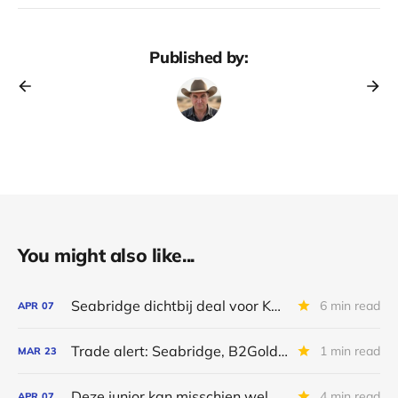
Published by:
You might also like...
Seabridge dichtbij deal voor KSM?
6 min read
APR
07
Trade alert: Seabridge, B2Gold en Jaguar Mining
1 min read
MAR
23
Deze junior kan misschien wel de grootste goudmijn van de wereld woden
4 min read
APR
07