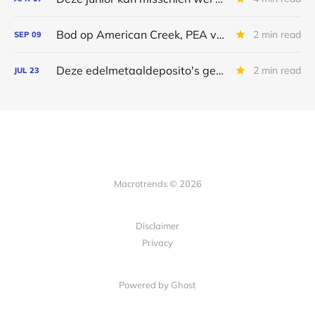
Bod op American Creek, PEA voor Goldshore en stijgende palmolieprijzen
2 min read
SEP
09
Deze edelmetaaldeposito's genieten mijn voorkeur
2 min read
JUL
23
Macrotrends © 2026
Disclaimer
Privacy
Powered by Ghost