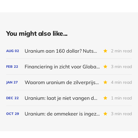
You might also like...
Uranium aan 160 dollar? Nutsbedrijven tekenen er vandaag al voor
2 min read
AUG
02
Financiering in zicht voor Global Atomic?
3 min read
FEB
22
Waarom uranium de zilverprijs zal volgen
4 min read
JAN
27
Uranium: laat je niet vangen door de indexherweging
1 min read
DEC
22
Uranium: de ommekeer is ingezet
3 min read
OCT
29