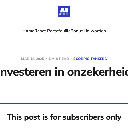
Home
Reset Portefeuille
Bonus
Lid worden
MAR 18, 2025
1 MIN READ
SCORPIO TANKERS
Investeren in onzekerhei
This post is for subscribers only