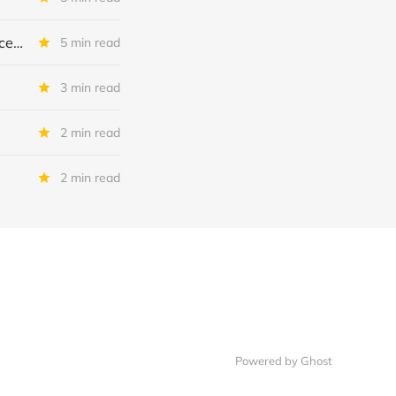
Scorpio als cashmachine, turnaround bij Peabody en herstel bij Transocean
5 min read
3 min read
2 min read
2 min read
Powered by Ghost