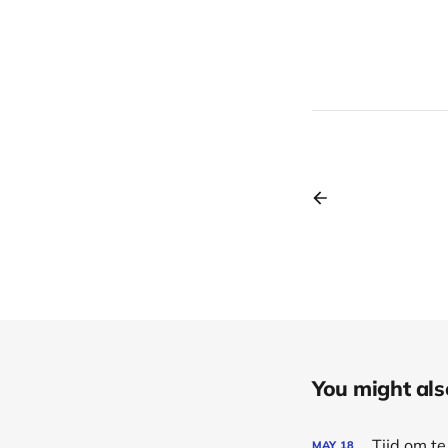
You might also 
Tijd om t
MAY
18