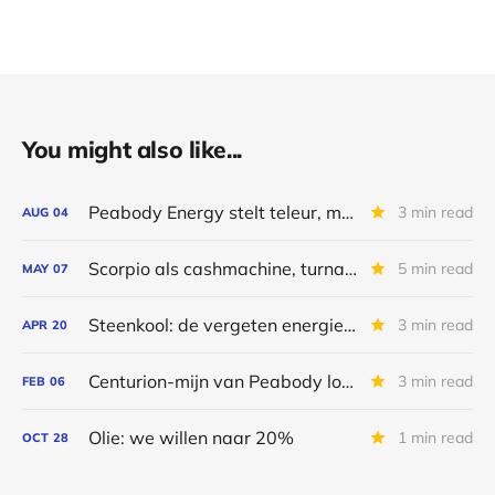
You might also like...
Peabody Energy stelt teleur, maar het echte verhaal zit in Centurion
3 min read
AUG
04
Scorpio als cashmachine, turnaround bij Peabody en herstel bij Transocean
5 min read
MAY
07
Steenkool: de vergeten energiebron uit het oosten
3 min read
APR
20
Centurion-mijn van Peabody loopt voor op schema
3 min read
FEB
06
Olie: we willen naar 20%
1 min read
OCT
28