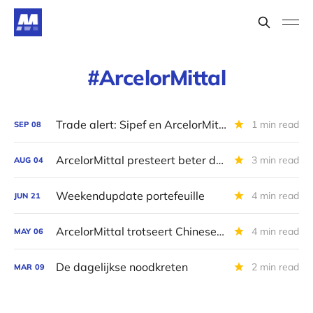
ArcelorMittal
Trade alert: Sipef en ArcelorMittal
1 min read
SEP
08
ArcelorMittal presteert beter dan verwacht
3 min read
AUG
04
Weekendupdate portefeuille
4 min read
JUN
21
ArcelorMittal trotseert Chinese overcapaciteit
4 min read
MAY
06
De dagelijkse noodkreten
2 min read
MAR
09