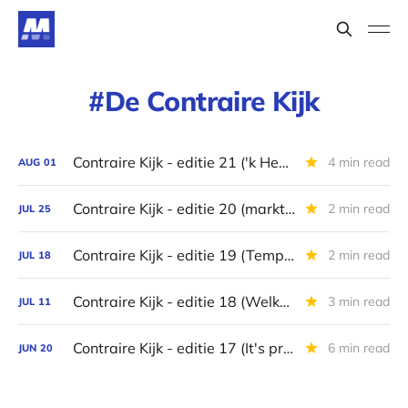
De Contraire Kijk
Contraire Kijk - editie 21 ('k Heb getwijfeld over België)
4 min read
AUG
01
Contraire Kijk - editie 20 (markt gelooft niet in hogere olieprijzen)
2 min read
JUL
25
Contraire Kijk - editie 19 (Tempel van de spijt)
2 min read
JUL
18
Contraire Kijk - editie 18 (Welkom in Zuid-Afrika)
3 min read
JUL
11
Contraire Kijk - editie 17 (It's probably overpriced)
6 min read
JUN
20