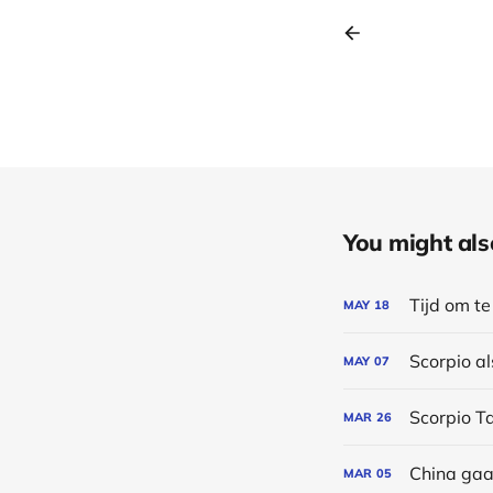
You might also 
Tijd om t
MAY
18
MAY
07
Scorpio T
MAR
26
China gaat
MAR
05