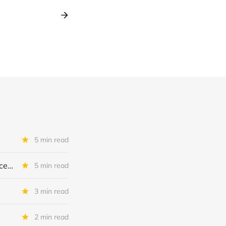
5 min read
Scorpio als cashmachine, turnaround bij Peabody en herstel bij Transocean
5 min read
3 min read
2 min read