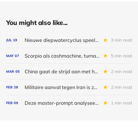
You might also like...
Nieuwe diepwatercyclus speelt Transocean in de kaart
3 min read
JUL
19
Scorpio als cashmachine, turnaround bij Peabody en herstel bij Transocean
5 min read
MAY
07
China gaat de strijd aan met het Westen over gas en olie
2 min read
MAR
05
Militaire aanval tegen Iran is zonet gestart
2 min read
FEB
28
Deze master-prompt analyseert aandelen à la Macrotrends
1 min read
FEB
09