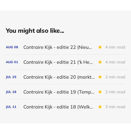
You might also like...
Contraire Kijk - editie 22 (Nieuwe wereldorde dringt zich op)
4 min read
AUG
08
Contraire Kijk - editie 21 ('k Heb getwijfeld over België)
4 min read
AUG
01
Contraire Kijk - editie 20 (markt gelooft niet in hogere olieprijzen)
2 min read
JUL
25
Contraire Kijk - editie 19 (Tempel van de spijt)
2 min read
JUL
18
Contraire Kijk - editie 18 (Welkom in Zuid-Afrika)
3 min read
JUL
11